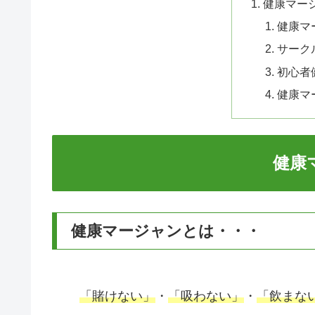
健康マー
健康マ
サーク
初心者
健康マ
健康
健康マージャンとは・・・
「賭けない」
・
「吸わない」
・
「飲まな