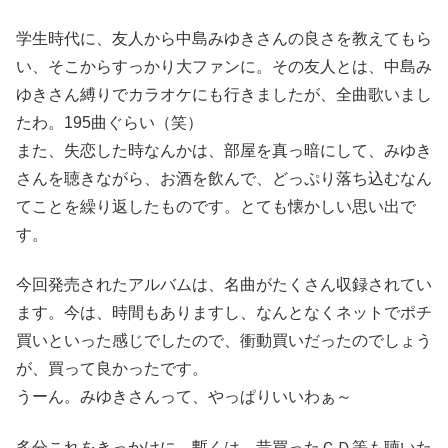
学生時代に、友人から中島みゆきさんの良さを教えてもら
い、そこからすっかり大ファンに。その友人とは、中島み
ゆきさん縛りでカラオケにも行きましたが、全曲歌いまし
たわ。195曲ぐらい（笑）
また、失恋した時なんかは、部屋を真っ暗にして、みゆき
さんを聴きながら、お酒を飲んで、どっぷり落ち込むなん
てことを繰り返したものです。とても懐かしい思い出で
す。
今回発売されたアルバムは、名曲がたくさん収録されてい
ます。今は、時間もありますし、なんとなくネットでポチ
買いといった感じでしたので、衝動買いだったのでしょう
が、買って良かったです。
うーん。みゆきさんって、やっぱりいいわぁ～
多分これをきっかけに、暫くは、昔買ったＣＤ等も聴いた