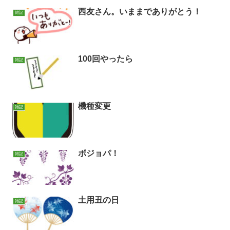
西友さん。いままでありがとう！
雑記
100回やったら
雑記
機種変更
雑記
ボジョパ！
雑記
土用丑の日
雑記