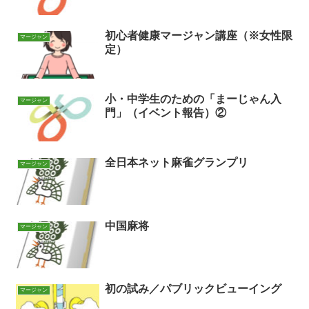
初心者健康マージャン講座（※女性限
マージャン
定）
小・中学生のための「まーじゃん入
マージャン
門」（イベント報告）②
全日本ネット麻雀グランプリ
マージャン
中国麻将
マージャン
初の試み／パブリックビューイング
マージャン